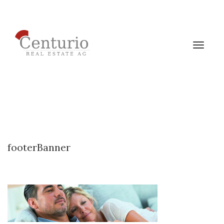
Toggle
navigat
footerBanner